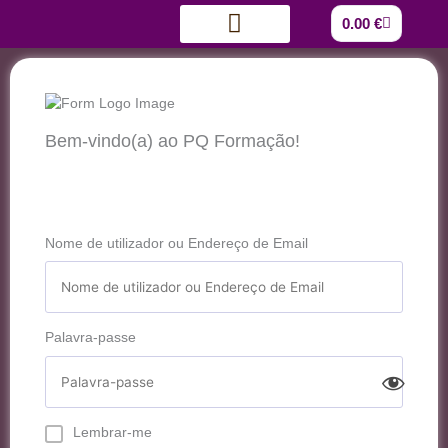
Skip
Cart
0.00
€
to
content
Quem somos?
Catálogo de Formações
Bem-vindo(a) ao PQ Formação!
Nome de utilizador ou Endereço de Email
Palavra-passe
Lembrar-me