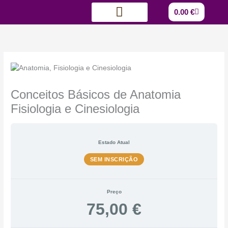
Skip
Cart
0.00
€
to
content
Quem somos?
Catálogo de Formações
Conceitos Básicos de Anatomia
Fisiologia e Cinesiologia
Estado Atual
SEM INSCRIÇÃO
Preço
75,00 €