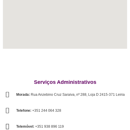
m
Serviços Administrativos
Morada:
Rua Anzebino Cruz Saraiva, nº 288, Loja D 2415-371 Leiria
Telefone:
+351 244 064 328
Telemóvel:
+351 938 896 119