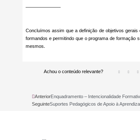
Concluímos assim que a definição de objetivos gerais
formandos e permitindo que o programa de formação s
mesmos.
Achou o conteúdo relevante?
Prev
Anterior
Enquadramento – Intencionalidade Formativ
Seguinte
Suportes Pedagógicos de Apoio à Aprendizag