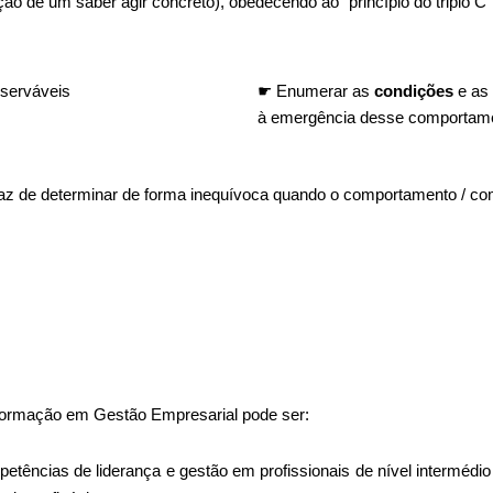
de um saber agir concreto), obedecendo ao “princípio do triplo C”
serváveis
☛ Enumerar as
condições
e as
à emergência desse comportame
apaz de determinar de forma inequívoca quando o comportamento / co
ormação em Gestão Empresarial pode ser:
etências de liderança e gestão em profissionais de nível intermédio