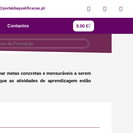
F
I
Y
@portaldaqualificacao.pt
a
n
o
c
s
u
e
t
t
Cart
Contactos
0.00
€
b
a
u
o
g
b
o
r
e
k
a
m
ear metas concretas e mensuráveis a serem
que as atividades de aprendizagem estão