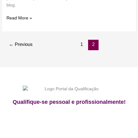
blog.
Read More »
←
Previous
1
2
Qualifique-se pessoal e profissionalmente!
F
I
Y
a
n
o