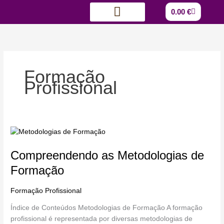
Skip
Cart
0.00
€
to
content
Quem somos?
Catálogo de Formações
Formação
Profissional
Compreendendo
as
Compreendendo as Metodologias de
Metodologias
de
Formação
Formação
Formação Profissional
/
Miguel Loureiro
Índice de Conteúdos Metodologias de Formação A formação
profissional é representada por diversas metodologias de